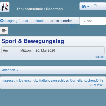
Trinkbornschule
/ Rödermark
ausgang
start
aktuell
terminkalender
Login
Sport & Bewegungstag
Am
Mittwoch, 20. Mai 2026
zurück
Aktionen
Impressum
Datenschutz
Haftungsausschluss
Cornelia Kochendörffer
|
25.9.2025